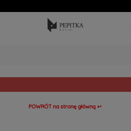
.
GŁÓWNA
POWRÓT na stronę główną ↩