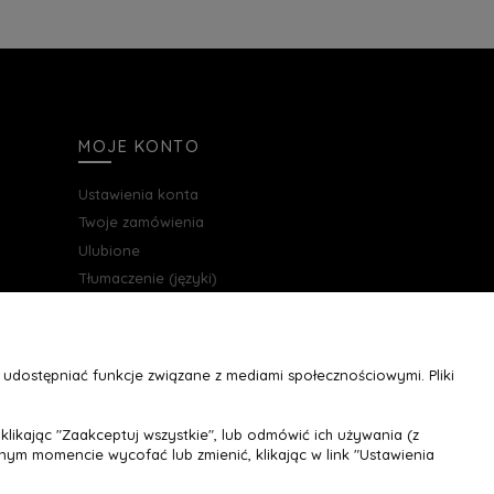
MOJE KONTO
Ustawienia konta
Twoje zamówienia
Ulubione
Tłumaczenie (języki)
udostępniać funkcje związane z mediami społecznościowymi. Pliki
likając "Zaakceptuj wszystkie", lub odmówić ich używania (z
ym momencie wycofać lub zmienić, klikając w link "Ustawienia