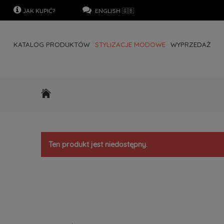
JAK KUPIĆ?
…………………
..
ENGLISH 🇬🇧
KATALOG PRODUKTÓW
STYLIZACJE MODOWE
WYPRZEDAŻ
SZUKAJ PO ROZMIARZE
FACEBOOK LIVE
KONTAKT
STRONA 
EURO (€) / LANGUAGE TRANSLATION (●)
Ten produkt jest niedostępny.