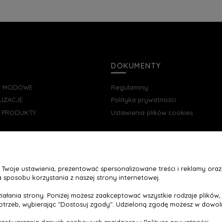
DOKUMENTY
JE MODOWE
Regulaminy
LIZACJE
Polityka prywatności
E PRODUKTY
Ustawienia plików cookies
woje ustawienia, prezentować spersonalizowane treści i reklamy oraz 
 sposobu korzystania z naszej strony internetowej.
Maxsote
Rocoto Theme. All rights reserved
łania strony. Poniżej możesz zaakceptować wszystkie rodzaje plików, k
Sklep internetowy Shoper.pl
otrzeb, wybierając "Dostosuj zgody". Udzieloną zgodę możesz w dowoln