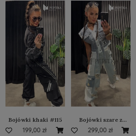
Bojówki khaki #115
Bojówki szare z
grafiką #147
199,00 zł
299,00 zł