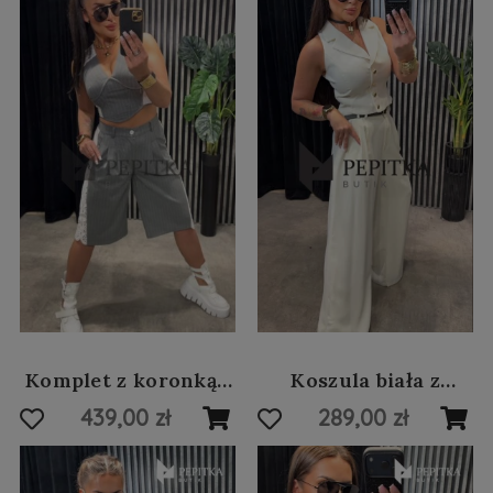
Komplet z koronką i
Koszula biała z
jeansem #78
łańcuchami #17
439,00 zł
289,00 zł