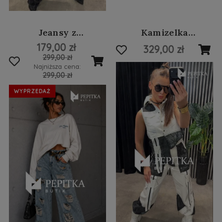
Jeansy z
Kamizelka
przetarciami i
asymetryczna #40
179,00 zł
329,00 zł
ozdobnym paskiem
299,00 zł
#95
Najniższa cena:
299,00 zł
WYPRZEDAŻ