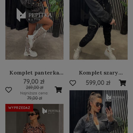
Komplet panterka
Komplet szary
#29
jeansowy z
79,00 zł
599,00 zł
cyrkoniami #58
269,00 zł
Najniższa cena:
79,00 zł
WYPRZEDAŻ