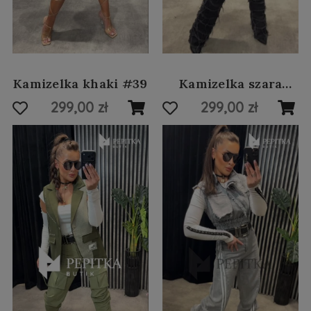
Kamizelka khaki #39
Kamizelka szara
jeansowa #38
299,00 zł
299,00 zł