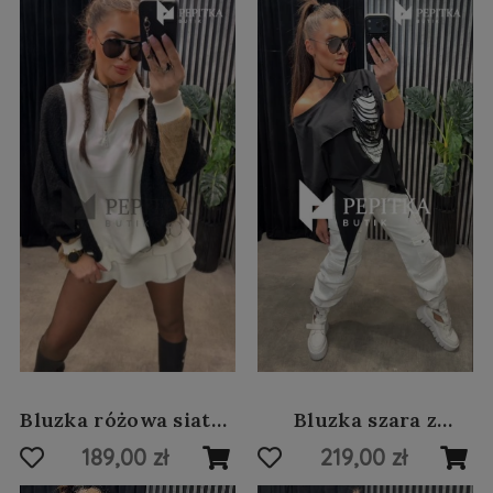
Bluzka różowa siatka
Bluzka szara z
z opaską #109
aplikacjami #98
189,00 zł
219,00 zł