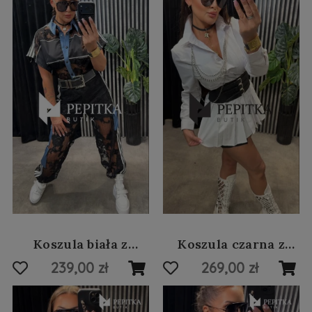
Koszula biała z
Koszula czarna z
wyciętymi plecami
ćwiekami #12
239,00 zł
269,00 zł
#13