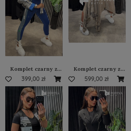
Komplet czarny z
Komplet czarny z
elementami dżinsu
łańcuchem #40
399,00 zł
599,00 zł
#67