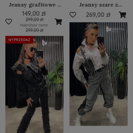
Jeansy grafitowe z
Jeansy szare z
przeszyciami #101
czarnym tyłem #105
149,00 zł
269,00 zł
299,00 zł
Najniższa cena:
299,00 zł
WYPRZEDAŻ