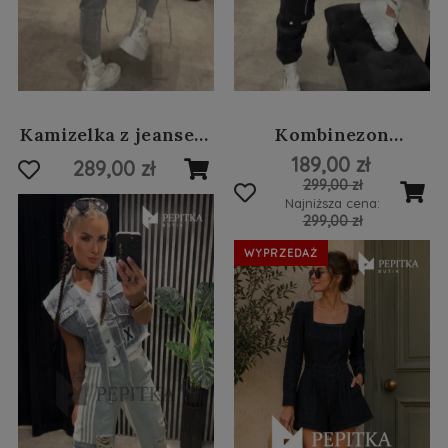
Kamizelka z jeansem
Kombinezon
#31
jeansowy basic #12
189,00 zł
289,00 zł
299,00 zł
Najniższa cena:
299,00 zł
WYPRZEDAŻ