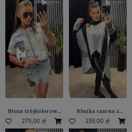
Bluza trójkolorowa
Bluzka czarna z
oversize #39
czachą #106
279,00 zł
239,00 zł