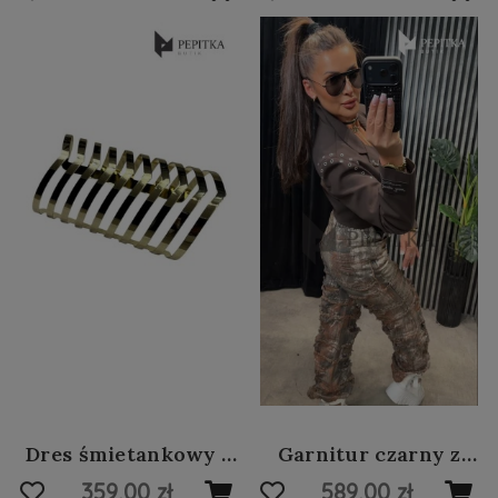
Dres śmietankowy z
Garnitur czarny z
kapturem #52
cyrkoniami i
359,00 zł
589,00 zł