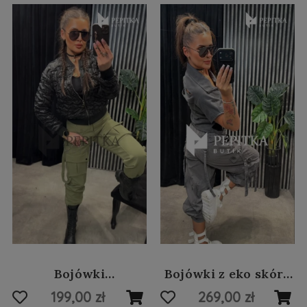
Bojówki
Bojówki z eko skóry
śmietankowe #131
beżowe #97
199,00 zł
269,00 zł