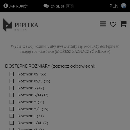
PLN
.
JAK KUPIĆ?
…………………
..
ENGLISH 🇬🇧
Wybierz swój rozmiar, aby wyświetlały się produkty dostępne w
Twojej rozmiarówce (MOŻESZ ZAZNACZYĆ KILKA »)
DOSTĘPNE ROZMIARY (zaznacz odpowiedni)
Rozmiar XS
(33)
Rozmiar XS/S
(13)
Rozmiar S
(47)
Rozmiar S/M
(17)
Rozmiar M
(31)
Rozmiar M/L
(15)
Rozmiar L
(34)
Rozmiar L/XL
(7)
Rozmiar XL
(6)