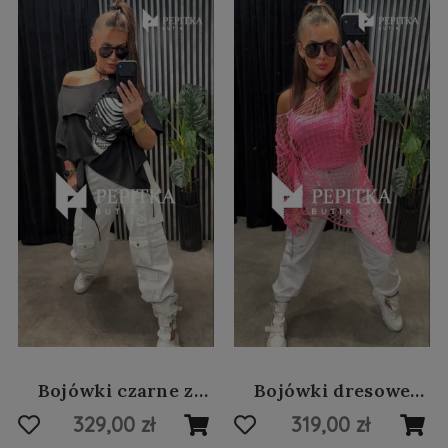
Bojówki czarne z
Bojówki dresowe
szarymi lampasami
śmietankowe z
329,00 zł
319,00 zł
#104
jeansem #88