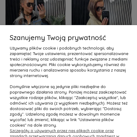
Szanujemy Twoją prywatność
Używamy plików cookie i podobnych technologii, aby
zapamiętać Twoje ustawienia, prezentować spersonalizowane
treści i reklamy oraz udostępniać funkcje związane z mediami
społecznościowymi. Pliki cookie wykorzystujemy również do
mierzenia ruchu i analizowania sposobu korzystania z naszej
strony internetowej.
Domyślnie włączone są jedynie pliki niezbędne do
poprawnego działania strony. Poniżej możesz zaakceptować
wszystkie rodzaje plików, klikając "Zaakceptuj wszystkie", lub
odmówić ich używania (z wyjątkiem niezbędnych). Możesz też
dostosować pliki do swoich potrzeb, wybierając "Dostosuj
Leginsy czarne z
Marynarka beżowa z
zgody". Udzieloną zgodę możesz w dowolnym momencie
eko-skóry z
surowym
wycofać lub zmienić, klikając w link "Ustawienia plików
239,00 zł
379,00 zł
zamkami #106
wykończeniem #33
cookies" na dole strony.
Szczegóły o używanych przez nas plikach cookie oraz
zasadach przetwarzania danych osobowych znajdziesz w