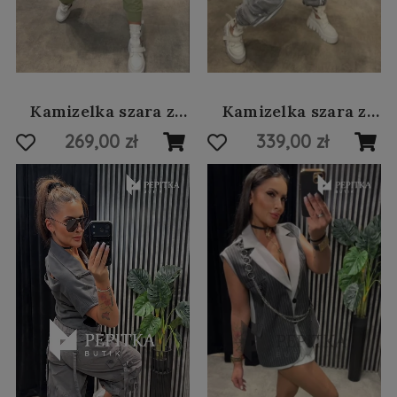
Kamizelka szara z
Kamizelka szara z
dziurami #41
łańcuchami #26
269,00 zł
339,00 zł