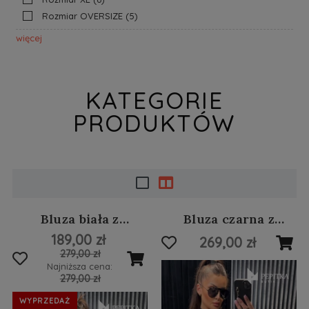
Rozmiar OVERSIZE
(5)
więcej
KATEGORIE
PRODUKTÓW
Bluza biała z
Bluza czarna z
poszarpaniami #52
białymi elementami i
189,00 zł
269,00 zł
łańcuszkiem #41
279,00 zł
Najniższa cena:
279,00 zł
WYPRZEDAŻ