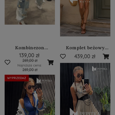
Kombinezon
Komplet beżowy
sportowy z lycry #13
zwiewny z
139,00 zł
439,00 zł
asymetryczną
269,00 zł
spódnicą #77
Najniższa cena:
269,00 zł
WYPRZEDAŻ