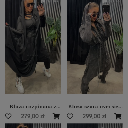
Bluza rozpinana z
Bluza szara oversize
krótkim rękawem
#37
279,00 zł
299,00 zł
#53