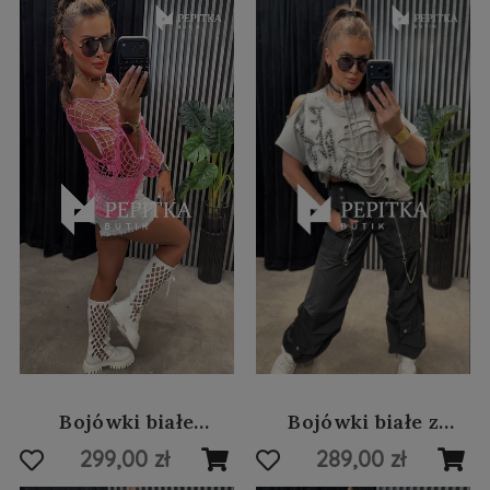
Bojówki białe
Bojówki białe z
obsypane brokatem
zamkami #146
299,00 zł
289,00 zł
#148