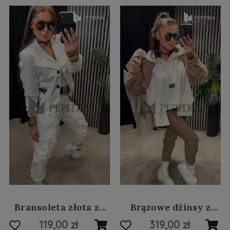
Bransoleta złota ze
Brązowe dżinsy z
stali szlachetnej #14
przetarciami #132
119,00 zł
319,00 zł