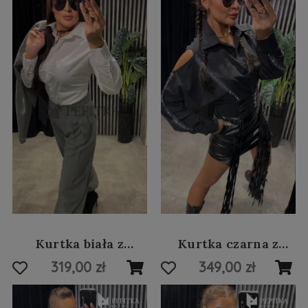
Kurtka biała z
Kurtka czarna z
odpinanymi
białym printem
319,00 zł
349,00 zł
rękawami #45
typograficznym #42