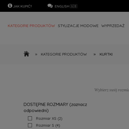
JAK KUPIĆ?
…………………
..
ENGLISH 🇬🇧
KATEGORIE PRODUKTÓW
STYLIZACJE MODOWE
WYPRZEDAŻ
SZUKAJ PO ROZMIARZE
FACEBOOK LIVE
KONTAKT
STRONA 
EURO (€) / LANGUAGE TRANSLATION (●)
»
»
KATEGORIE PRODUKTÓW
KURTKI
Wybierz swój rozmi
DOSTĘPNE ROZMIARY (zaznacz
odpowiedni)
Rozmiar XS
(2)
Rozmiar S
(4)