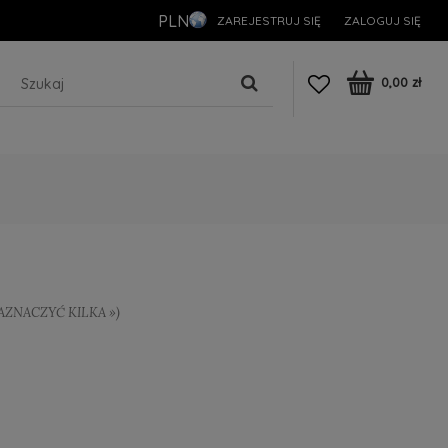
PLN
ZAREJESTRUJ SIĘ
ZALOGUJ SIĘ
0,00 zł
 ZAZNACZYĆ KILKA »)