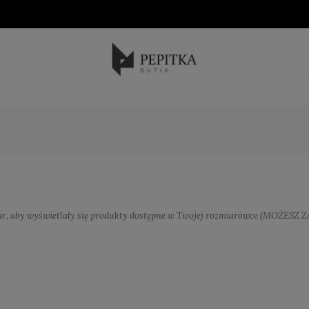
.
GŁÓWNA
ar, aby wyświetlały się produkty dostępne w Twojej rozmiarówce (MOŻESZ