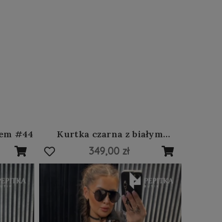
rem #44
Kurtka czarna z białym
printem typograficznym #42
349,00 zł