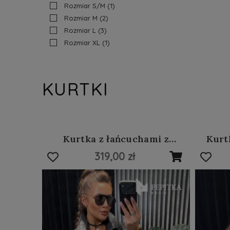
Rozmiar S/M
(1)
Rozmiar M
(2)
Rozmiar L
(3)
Rozmiar XL
(1)
KURTKI
Kurtka z łańcuchami z
Kurt
niebieskiego dżinsu i eko-
319,00 zł
skóry #46