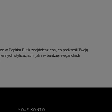
że w Pepitka Butik znajdziesz coś, co podkreśli Twoją
ennych stylizacjach, jak i w bardziej eleganckich
.
MOJE KONTO