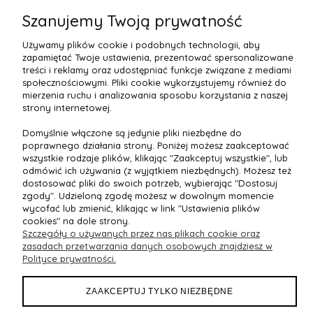
DPD Kurier Włochy: 4 dni robocze
Szanujemy Twoją prywatność
Używamy plików cookie i podobnych technologii, aby
zapamiętać Twoje ustawienia, prezentować spersonalizowane
Select Language
▼
treści i reklamy oraz udostępniać funkcje związane z mediami
społecznościowymi. Pliki cookie wykorzystujemy również do
mierzenia ruchu i analizowania sposobu korzystania z naszej
strony internetowej.
OBSŁUGA KLIENTA
Domyślnie włączone są jedynie pliki niezbędne do
poprawnego działania strony. Poniżej możesz zaakceptować
wszystkie rodzaje plików, klikając "Zaakceptuj wszystkie", lub
OFERTA
odmówić ich używania (z wyjątkiem niezbędnych). Możesz też
dostosować pliki do swoich potrzeb, wybierając "Dostosuj
zgody". Udzieloną zgodę możesz w dowolnym momencie
DOKUMENTY
wycofać lub zmienić, klikając w link "Ustawienia plików
cookies" na dole strony.
MOJE KONTO
Szczegóły o używanych przez nas plikach cookie oraz
zasadach przetwarzania danych osobowych znajdziesz w
Polityce prywatności.
ZAAKCEPTUJ TYLKO NIEZBĘDNE
Maxsote
Rocoto Theme. All rights reserved