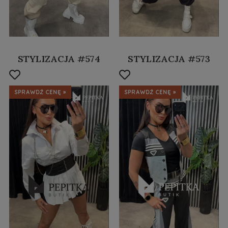
STYLIZACJA #574
STYLIZACJA #573
SPRAWDŹ CENĘ »
SPRAWDŹ CENĘ »