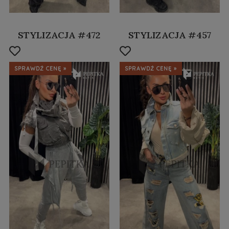
STYLIZACJA #472
STYLIZACJA #457
SPRAWDŹ CENĘ »
SPRAWDŹ CENĘ »