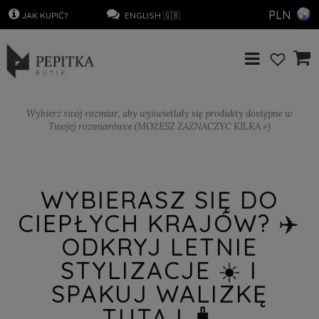
PLN
.
JAK KUPIĆ?
…………………
..
ENGLISH 🇬🇧
Wybierz swój rozmiar, aby wyświetlały się produkty dostępne w
Twojej rozmiarówce (MOŻESZ ZAZNACZYĆ KILKA »)
WYBIERASZ SIĘ DO
CIEPŁYCH KRAJÓW? ✈️
ODKRYJ LETNIE
STYLIZACJE ☀️ I
SPAKUJ WALIZKĘ
TUTAJ 🧳