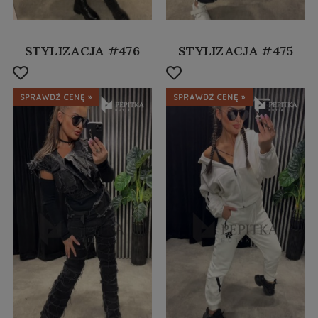
STYLIZACJA #476
STYLIZACJA #475
SPRAWDŹ CENĘ »
SPRAWDŹ CENĘ »