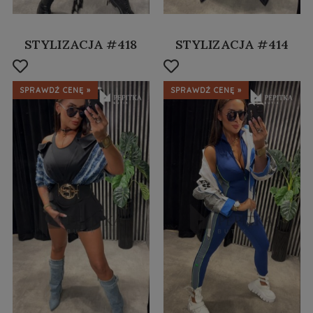
STYLIZACJA #418
STYLIZACJA #414
SPRAWDŹ CENĘ »
SPRAWDŹ CENĘ »