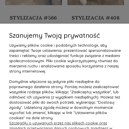
STYLIZACJA #566
STYLIZACJA #408
Szanujemy Twoją prywatność
SPRAWDŹ CENĘ »
SPRAWDŹ CENĘ »
Używamy plików cookie i podobnych technologii, aby
zapamiętać Twoje ustawienia, prezentować spersonalizowane
treści i reklamy oraz udostępniać funkcje związane z mediami
społecznościowymi. Pliki cookie wykorzystujemy również do
mierzenia ruchu i analizowania sposobu korzystania z naszej
strony internetowej.
Domyślnie włączone są jedynie pliki niezbędne do
poprawnego działania strony. Poniżej możesz zaakceptować
wszystkie rodzaje plików, klikając "Zaakceptuj wszystkie", lub
odmówić ich używania (z wyjątkiem niezbędnych). Możesz też
dostosować pliki do swoich potrzeb, wybierając "Dostosuj
zgody". Udzieloną zgodę możesz w dowolnym momencie
wycofać lub zmienić, klikając w link "Ustawienia plików
cookies" na dole strony.
Szczegóły o używanych przez nas plikach cookie oraz
zasadach przetwarzania danych osobowych znajdziesz w