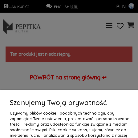
PLN
.
JAK KUPIĆ?
…………………
..
ENGLISH 🇬🇧
Ten produkt jest niedostępny.
POWRÓT na stronę główną ↩
Szanujemy Twoją prywatność
Select Language
▼
Używamy plików cookie i podobnych technologii, aby
zapamiętać Twoje ustawienia, prezentować spersonalizowane
treści i reklamy oraz udostępniać funkcje związane z mediami
społecznościowymi. Pliki cookie wykorzystujemy również do
OBSŁUGA KLIENTA
mierzenia ruchu i analizowania sposobu korzystania z naszej