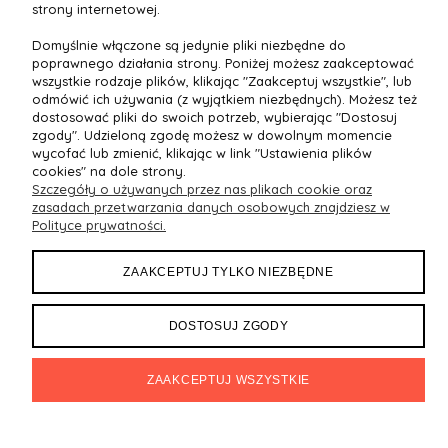
strony internetowej.
OFERTA
Domyślnie włączone są jedynie pliki niezbędne do
poprawnego działania strony. Poniżej możesz zaakceptować
wszystkie rodzaje plików, klikając "Zaakceptuj wszystkie", lub
DOKUMENTY
odmówić ich używania (z wyjątkiem niezbędnych). Możesz też
dostosować pliki do swoich potrzeb, wybierając "Dostosuj
zgody". Udzieloną zgodę możesz w dowolnym momencie
MOJE KONTO
wycofać lub zmienić, klikając w link "Ustawienia plików
cookies" na dole strony.
Szczegóły o używanych przez nas plikach cookie oraz
zasadach przetwarzania danych osobowych znajdziesz w
Polityce prywatności.
Maxsote
Rocoto Theme. All rights reserved
Sklep internetowy Shoper.pl
ZAAKCEPTUJ TYLKO NIEZBĘDNE
DOSTOSUJ ZGODY
ZAAKCEPTUJ WSZYSTKIE