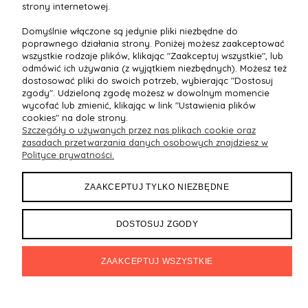
strony internetowej.
OFERTA
Domyślnie włączone są jedynie pliki niezbędne do
poprawnego działania strony. Poniżej możesz zaakceptować
wszystkie rodzaje plików, klikając "Zaakceptuj wszystkie", lub
DOKUMENTY
odmówić ich używania (z wyjątkiem niezbędnych). Możesz też
dostosować pliki do swoich potrzeb, wybierając "Dostosuj
zgody". Udzieloną zgodę możesz w dowolnym momencie
MOJE KONTO
wycofać lub zmienić, klikając w link "Ustawienia plików
cookies" na dole strony.
Szczegóły o używanych przez nas plikach cookie oraz
zasadach przetwarzania danych osobowych znajdziesz w
Polityce prywatności.
Maxsote
Rocoto Theme. All rights reserved
Sklep internetowy Shoper.pl
ZAAKCEPTUJ TYLKO NIEZBĘDNE
DOSTOSUJ ZGODY
ZAAKCEPTUJ WSZYSTKIE