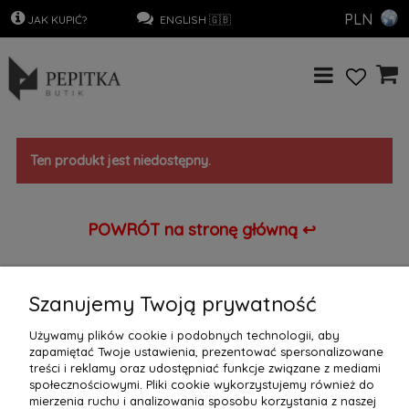
PLN
.
JAK KUPIĆ?
…………………
..
ENGLISH 🇬🇧
Ten produkt jest niedostępny.
POWRÓT na stronę główną ↩
Szanujemy Twoją prywatność
Select Language
▼
Używamy plików cookie i podobnych technologii, aby
zapamiętać Twoje ustawienia, prezentować spersonalizowane
treści i reklamy oraz udostępniać funkcje związane z mediami
społecznościowymi. Pliki cookie wykorzystujemy również do
OBSŁUGA KLIENTA
mierzenia ruchu i analizowania sposobu korzystania z naszej