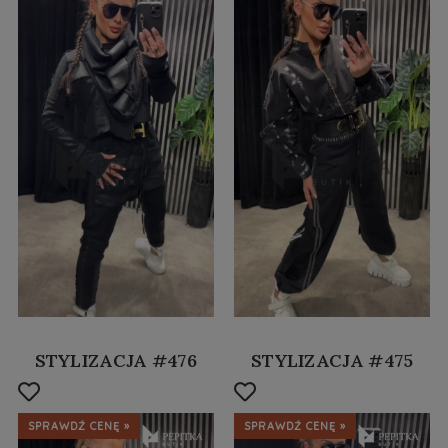
STYLIZACJA #476
STYLIZACJA #475
SPRAWDŹ CENĘ »
SPRAWDŹ CENĘ »