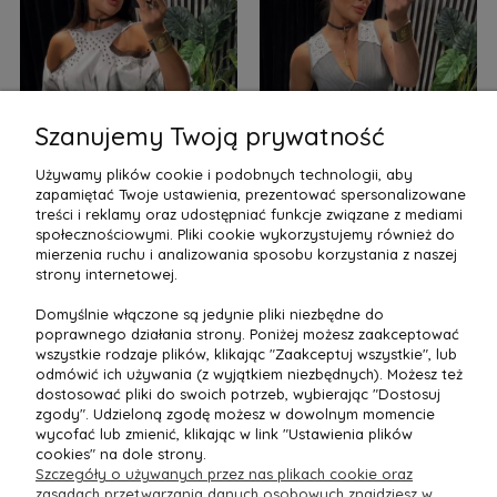
Szanujemy Twoją prywatność
Używamy plików cookie i podobnych technologii, aby
zapamiętać Twoje ustawienia, prezentować spersonalizowane
treści i reklamy oraz udostępniać funkcje związane z mediami
społecznościowymi. Pliki cookie wykorzystujemy również do
mierzenia ruchu i analizowania sposobu korzystania z naszej
strony internetowej.
Domyślnie włączone są jedynie pliki niezbędne do
poprawnego działania strony. Poniżej możesz zaakceptować
wszystkie rodzaje plików, klikając "Zaakceptuj wszystkie", lub
odmówić ich używania (z wyjątkiem niezbędnych). Możesz też
STYLIZACJA #392
STYLIZACJA #383
dostosować pliki do swoich potrzeb, wybierając "Dostosuj
zgody". Udzieloną zgodę możesz w dowolnym momencie
wycofać lub zmienić, klikając w link "Ustawienia plików
cookies" na dole strony.
SPRAWDŹ CENĘ »
SPRAWDŹ CENĘ »
Szczegóły o używanych przez nas plikach cookie oraz
zasadach przetwarzania danych osobowych znajdziesz w