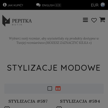
EUR
.
JAK KUPIĆ?
…………………
..
ENGLISH 🇬🇧
Wybierz swój rozmiar, aby wyświetlały się produkty dostępne w
Twojej rozmiarówce (MOŻESZ ZAZNACZYĆ KILKA »)
STYLIZACJE MODOWE
STYLIZACJA #597
STYLIZACJA #594